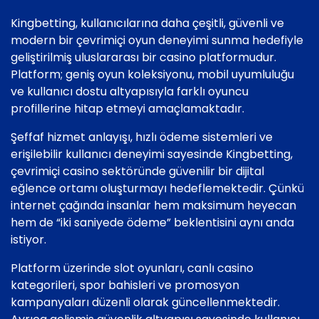
Kingbetting, kullanıcılarına daha çeşitli, güvenli ve
modern bir çevrimiçi oyun deneyimi sunma hedefiyle
geliştirilmiş uluslararası bir casino platformudur.
Platform; geniş oyun koleksiyonu, mobil uyumluluğu
ve kullanıcı dostu altyapısıyla farklı oyuncu
profillerine hitap etmeyi amaçlamaktadır.
Şeffaf hizmet anlayışı, hızlı ödeme sistemleri ve
erişilebilir kullanıcı deneyimi sayesinde Kingbetting,
çevrimiçi casino sektöründe güvenilir bir dijital
eğlence ortamı oluşturmayı hedeflemektedir. Çünkü
internet çağında insanlar hem maksimum heyecan
hem de “iki saniyede ödeme” beklentisini aynı anda
istiyor.
Platform üzerinde slot oyunları, canlı casino
kategorileri, spor bahisleri ve promosyon
kampanyaları düzenli olarak güncellenmektedir.