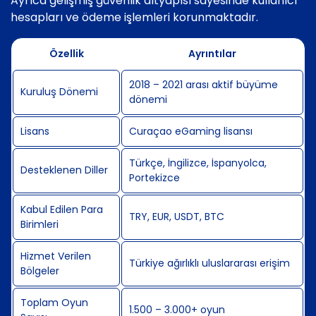
Ayrıca gelişmiş güvenlik altyapısı sayesinde kullanıcı
hesapları ve ödeme işlemleri korunmaktadır.
Özellik
Ayrıntılar
2018 – 2021 arası aktif büyüme
Kuruluş Dönemi
dönemi
Lisans
Curaçao eGaming lisansı
Türkçe, İngilizce, İspanyolca,
Desteklenen Diller
Portekizce
Kabul Edilen Para
TRY, EUR, USDT, BTC
Birimleri
Hizmet Verilen
Türkiye ağırlıklı uluslararası erişim
Bölgeler
Toplam Oyun
1.500 – 3.000+ oyun