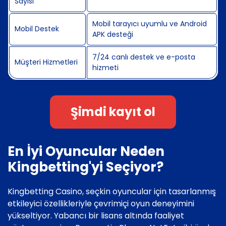
Sayısı
Mobil tarayıcı uyumlu ve Android
Mobil Destek
APK desteği
7/24 canlı destek ve e-posta
Müşteri Hizmetleri
hizmeti
Şimdi kayıt ol
En İyi Oyuncular Neden
Kingbetting'yi Seçiyor?
Kingbetting Casino, seçkin oyuncular için tasarlanmış
etkileyici özellikleriyle çevrimiçi oyun deneyimini
yükseltiyor. Yabancı bir lisans altında faaliyet