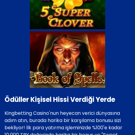
Ödüller Kişisel Hissi Verdiği Yerde
Kingbetting Casino'nun heyecan verici dünyasına
adım atın, burada harika bir karşılama bonusu sizi
bekliyor! İlk para yatırma işleminizde %100'e kadar
10,000 TRY değerinde harika bir bonus ve "Sweet