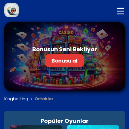
☰
Bonusun Seni Bekliyor
Bonusu al
›
Kingbetting
Ortaklar
Popüler Oyunlar