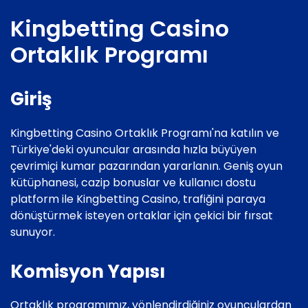
Kingbetting Casino
Ortaklık Programı
Giriş
Kingbetting Casino Ortaklık Programı'na katılın ve
Türkiye'deki oyuncular arasında hızla büyüyen
çevrimiçi kumar pazarından yararlanın. Geniş oyun
kütüphanesi, cazip bonuslar ve kullanıcı dostu
platform ile Kingbetting Casino, trafiğini paraya
dönüştürmek isteyen ortaklar için çekici bir fırsat
sunuyor.
Komisyon Yapısı
Ortaklık programımız, yönlendirdiğiniz oyunculardan